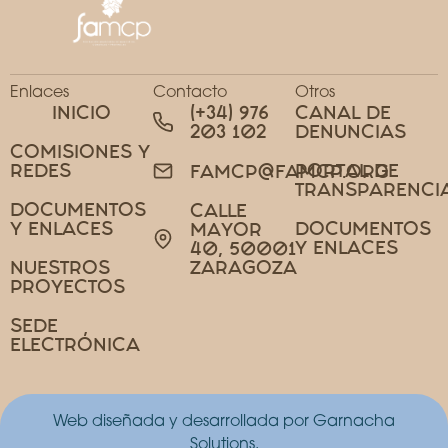
Enlaces
Contacto
Otros
INICIO
(+34) 976
CANAL DE
203 102
DENUNCIAS
COMISIONES Y
REDES
PORTAL DE
FAMCP@FAMCP.ORG
TRANSPARENCI
DOCUMENTOS
CALLE
Y ENLACES
DOCUMENTOS
MAYOR
Y ENLACES
40, 50001
NUESTROS
ZARAGOZA
PROYECTOS
SEDE
ELECTRÓNICA
Web diseñada y desarrollada por Garnacha
Solutions.