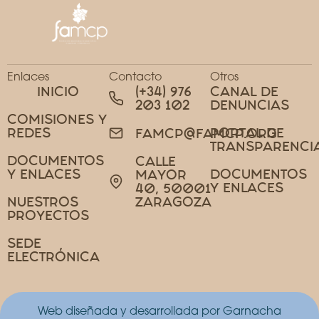
Enlaces
Contacto
Otros
INICIO
(+34) 976
CANAL DE
203 102
DENUNCIAS
COMISIONES Y
REDES
PORTAL DE
FAMCP@FAMCP.ORG
TRANSPARENCI
DOCUMENTOS
CALLE
Y ENLACES
DOCUMENTOS
MAYOR
Y ENLACES
40, 50001
NUESTROS
ZARAGOZA
PROYECTOS
SEDE
ELECTRÓNICA
Web diseñada y desarrollada por Garnacha