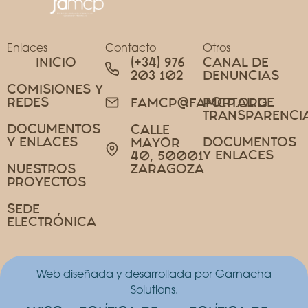
Enlaces
Contacto
Otros
INICIO
(+34) 976
CANAL DE
203 102
DENUNCIAS
COMISIONES Y
REDES
PORTAL DE
FAMCP@FAMCP.ORG
TRANSPARENCI
DOCUMENTOS
CALLE
Y ENLACES
DOCUMENTOS
MAYOR
Y ENLACES
40, 50001
NUESTROS
ZARAGOZA
PROYECTOS
SEDE
ELECTRÓNICA
Web diseñada y desarrollada por Garnacha
Solutions.