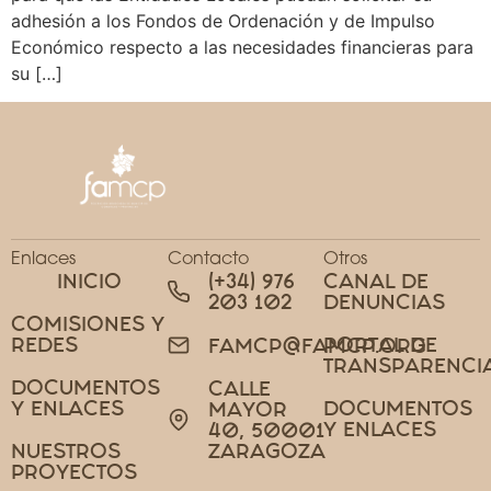
adhesión a los Fondos de Ordenación y de Impulso
Económico respecto a las necesidades financieras para
su […]
Enlaces
Contacto
Otros
INICIO
(+34) 976
CANAL DE
203 102
DENUNCIAS
COMISIONES Y
REDES
PORTAL DE
FAMCP@FAMCP.ORG
TRANSPARENCI
DOCUMENTOS
CALLE
Y ENLACES
DOCUMENTOS
MAYOR
Y ENLACES
40, 50001
NUESTROS
ZARAGOZA
PROYECTOS