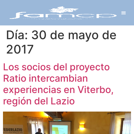
Y PROYECTOS
LECTRÓNICA
 Y REDES
 Y ALCALDESAS
Día:
30 de mayo de
2017
Los socios del proyecto
Ratio intercambian
experiencias en Viterbo,
región del Lazio